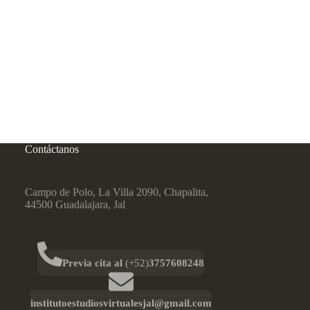
Contáctanos
Campo de Polo, La Villa 2090, Chapalita,
44500 Guadalajara, Jal
Previa cita al
(+52)
3757608248
institutoestudiosvirtualesjal@gmail.com